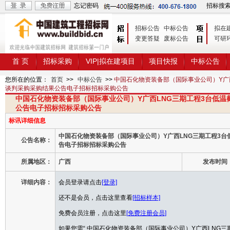
忘记密码
招标搜
招标公告
中标公告
拟在
变更答疑
废标公告
可研
首 页
招标采购
VIP|拟在建项目
项目快报
中标公告
您所在的位置：
首页
>>
中标公告
>>
中国石化物资装备部（国际事业公司）Y广西
谈判采购采购结果公告电子招标招标采购公告
中国石化物资装备部（国际事业公司）Y广西LNG三期工程3台低温截
公告电子招标招标采购公告
标讯详细信息
中国石化物资装备部（国际事业公司）Y广西LNG三期工程3台低
公告名称：
告电子招标招标采购公告
所属地区：
广西
发布时间
详细内容：
会员登录请点击
[登录]
还不是会员，点击这里查看
[招标样本]
免费会员注册，点击这里
[免费注册会员]
如果您需“ 中国石化物资装备部（国际事业公司）Y广西LNG三期