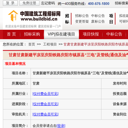
忘记密码
招标搜
招标公告
中标公告
拟在
变更答疑
废标公告
可研
首 页
招标采购
VIP|拟在建项目
项目快报
中标公告
您所在的位置：
首页
>>
工程项目
>>
甘肃甘肃新建平凉至庆阳铁路庆阳市镇原县“
甘肃甘肃新建平凉至庆阳铁路庆阳市镇原县“三电”及管线(通信及油
项目基本情况
项目名称：
甘肃新建平凉至庆阳铁路庆阳市镇原县“三电”及管线(通信及油
所属地区：
甘肃
发布时间
所属行业：
[仅付费会员可见]
投资总额
进展阶段：
[仅付费会员可见]
设备来源
审批机关：
[仅付费会员可见]
资金到位
项目简介：
会员登录请点击
[登录]